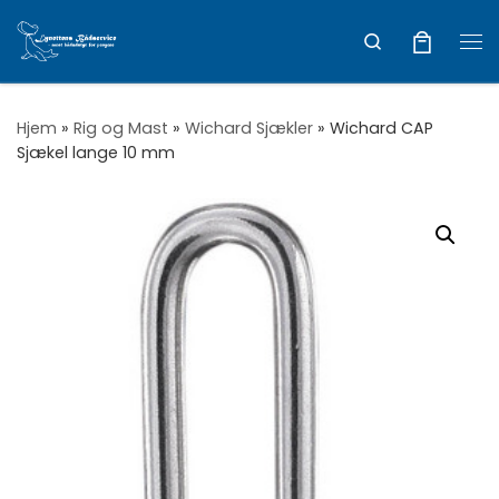
Vis hele indholdet
Search
Me
Hjem
»
Rig og Mast
»
Wichard Sjækler
»
Wichard CAP
Sjækel lange 10 mm