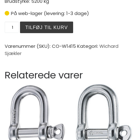
Brudstyrke: 5200 kg
På web-lager (levering: 1-3 dage)
Wichard CAP Sjækel lange 10 mm antal
TILFØJ TIL KURV
Varenummer (SKU):
CO-W1415
Kategori:
Wichard
Sjækler
Relaterede varer