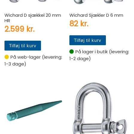
Wichard D sjækkel 20 mm
Wichard Sjækler D 6 mm
HR
82
kr.
2.599
kr.
Tilføj til kurv
Tilføj til kurv
På lager i butik (levering:
På web-lager (levering:
1-2 dage)
1-3 dage)