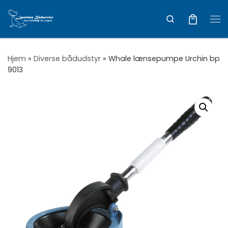
Vis hele indholdet
Search
Me
Hjem
»
Diverse bådudstyr
»
Whale lænsepumpe Urchin bp
9013