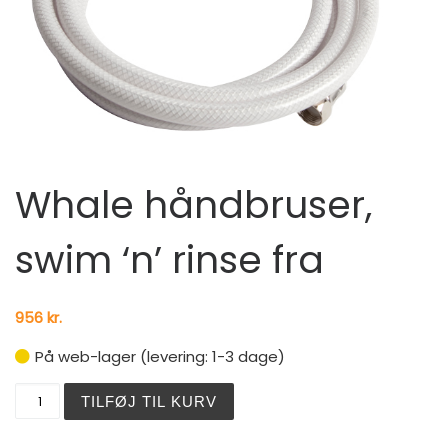
Whale håndbruser,
swim ‘n’ rinse fra
956
kr.
På web-lager (levering: 1-3 dage)
Whale håndbruser, swim 'n' rinse fra antal
TILFØJ TIL KURV