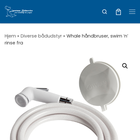
Vis hele indholdet
Search
Me
Hjem
»
Diverse bådudstyr
»
Whale håndbruser, swim ‘n’
rinse fra