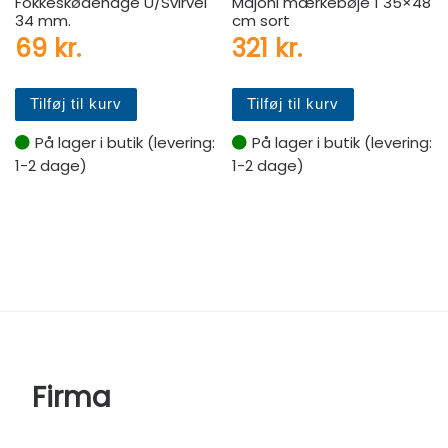
Fokkeskødehage U/Svirvel
Majoni mærkebøje 1 35×48
34 mm.
cm sort
69
kr.
321
kr.
Tilføj til kurv
Tilføj til kurv
På lager i butik (levering:
På lager i butik (levering:
1-2 dage)
1-2 dage)
Firma