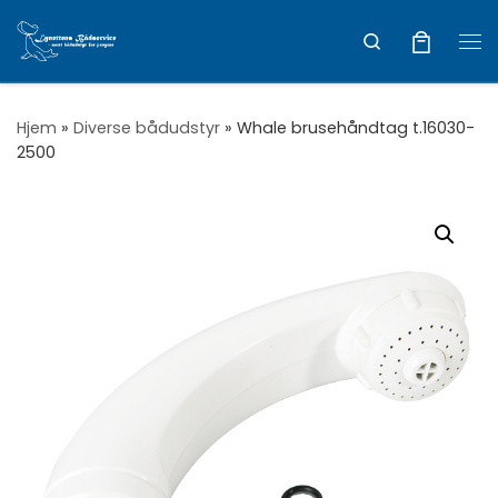
Vis hele indholdet
Search
Me
Hjem
»
Diverse bådudstyr
»
Whale brusehåndtag t.16030-
2500