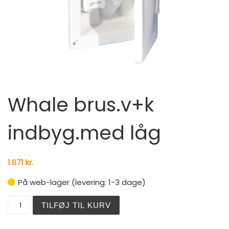
Whale brus.v+k
indbyg.med låg
1.671
kr.
På web-lager (levering: 1-3 dage)
Whale brus.v+k indbyg.med låg antal
TILFØJ TIL KURV