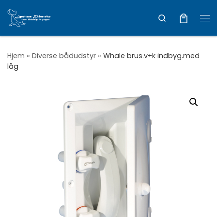
Vis hele indholdet
Search
Me
Hjem
»
Diverse bådudstyr
»
Whale brus.v+k indbyg.med
låg