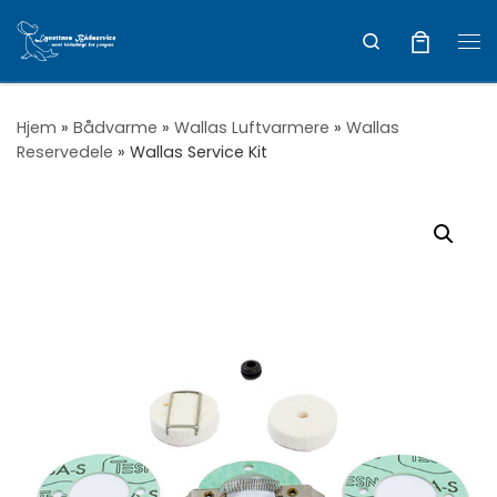
Vis hele indholdet
Search
Me
Hjem
»
Bådvarme
»
Wallas Luftvarmere
»
Wallas
Reservedele
»
Wallas Service Kit