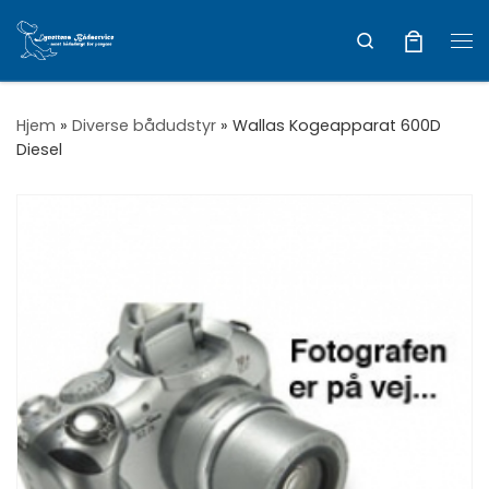
Vis hele indholdet
Search
Me
Hjem
»
Diverse bådudstyr
»
Wallas Kogeapparat 600D
Diesel