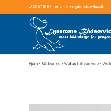
32 57 61 06
lynettens@baadservice.dk
Vis hele indholdet
Hjem
»
Bådvarme
»
Wallas Luftvarmere
»
Wall