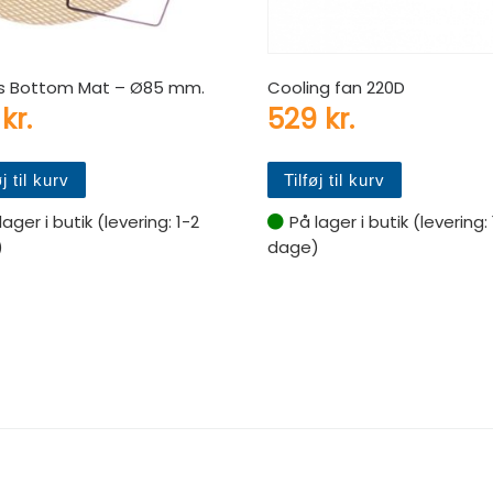
s Bottom Mat – Ø85 mm.
Cooling fan 220D
9
kr.
529
kr.
øj til kurv
Tilføj til kurv
lager i butik (levering: 1-2
På lager i butik (levering:
)
dage)