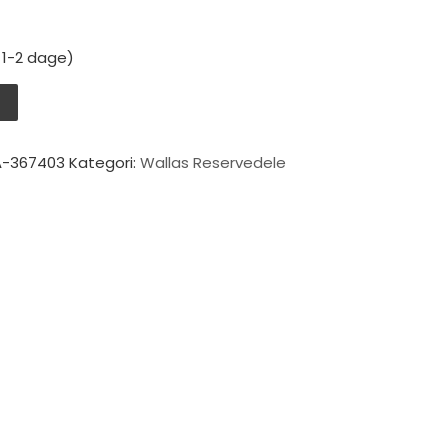
: 1-2 dage)
e antal
V
-367403
Kategori:
Wallas Reservedele