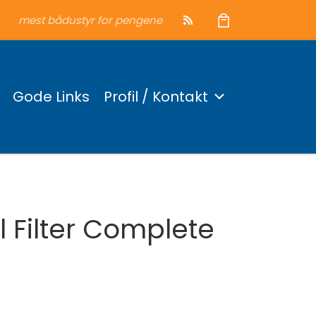
mest bådustyr for pengene
Gode Links
Profil / Kontakt
l Filter Complete