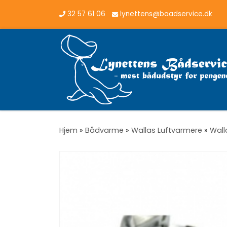
32 57 61 06
lynettens@baadservice.dk
Vis hele indholdet
Hjem
»
Bådvarme
»
Wallas Luftvarmere
»
Wall