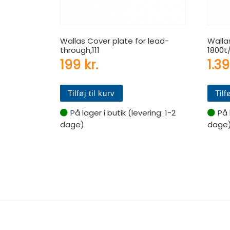
Wallas Cover plate for lead-
Walla
through,111
1800t
199
kr.
1.3
Tilføj til kurv
Tilf
På lager i butik (levering: 1-2
På 
dage)
dage