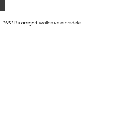
 antal
V
-365312
Kategori:
Wallas Reservedele