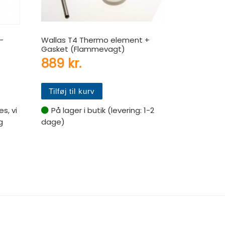
-
Wallas T4 Thermo element +
Gasket (Flammevagt)
889
kr.
Tilføj til kurv
es, vi
På lager i butik (levering: 1-2
g
dage)