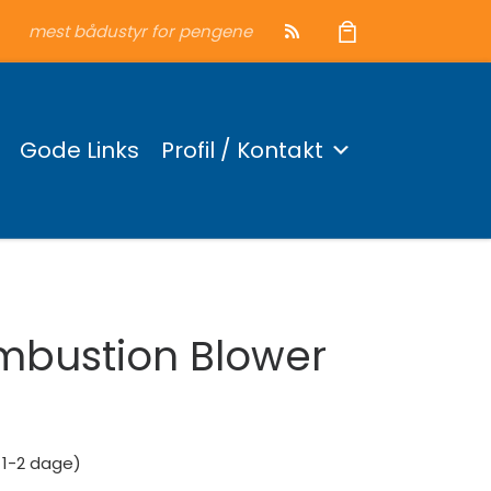
mest bådustyr for pengene
Gode Links
Profil / Kontakt
mbustion Blower
: 1-2 dage)