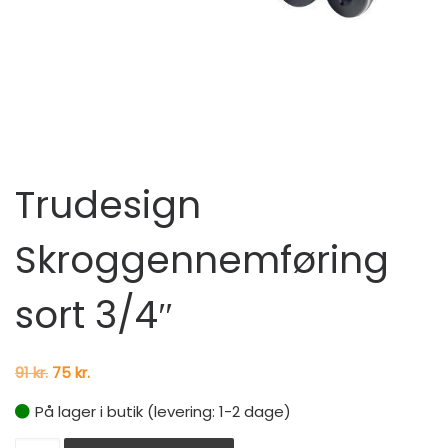
Trudesign
Skroggennemføring
sort 3/4″
Den oprindelige pris var: 91 kr..
Den aktuelle pris er: 75 kr..
91
kr.
75
kr.
På lager i butik (levering: 1-2 dage)
Trudesign Skroggennemføring sort 3/4" antal