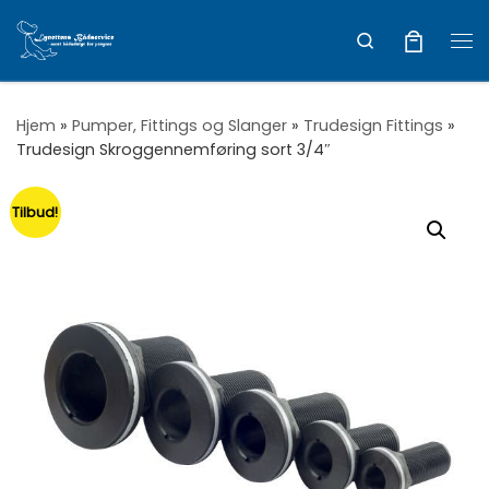
Vis hele indholdet
Search
Me
Hjem
»
Pumper, Fittings og Slanger
»
Trudesign Fittings
»
Trudesign Skroggennemføring sort 3/4″
Tilbud!