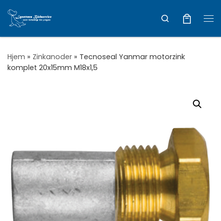
Vis hele indholdet
Search
Me
Hjem
»
Zinkanoder
»
Tecnoseal Yanmar motorzink
komplet 20x15mm M18x1,5