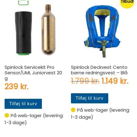
Tilbud!
Spinlock Servicekit Pro
Spinlock Deckvest Cento
Sensor/UML Juniorvest 20
børne redningsvest – Blå
g
Den oprind
De
1.799
kr.
1.149
kr.
239
kr.
Tilføj til kurv
Tilføj til kurv
På web-lager (levering:
På web-lager (levering:
1-3 dage)
1-3 dage)