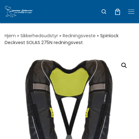
Vis hele indholdet
Search
Me
Hjem
»
Sikkerhedsudstyr
»
Redningsveste
»
Spinlock
Deckvest SOLAS 275N redningsvest