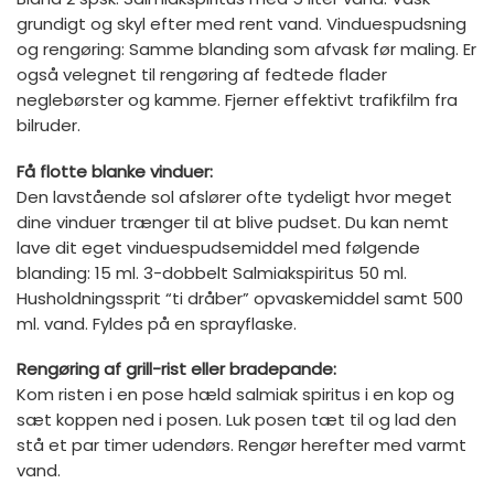
grundigt og skyl efter med rent vand. Vinduespudsning
og rengøring: Samme blanding som afvask før maling. Er
også velegnet til rengøring af fedtede flader
neglebørster og kamme. Fjerner effektivt trafikfilm fra
bilruder.
Få flotte blanke vinduer:
Den lavstående sol afslører ofte tydeligt hvor meget
dine vinduer trænger til at blive pudset. Du kan nemt
lave dit eget vinduespudsemiddel med følgende
blanding: 15 ml. 3-dobbelt Salmiakspiritus 50 ml.
Husholdningssprit “ti dråber” opvaskemiddel samt 500
ml. vand. Fyldes på en sprayflaske.
Rengøring af grill-rist eller bradepande:
Kom risten i en pose hæld salmiak spiritus i en kop og
sæt koppen ned i posen. Luk posen tæt til og lad den
stå et par timer udendørs. Rengør herefter med varmt
vand.