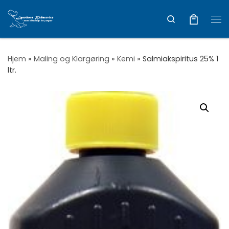
Vis hele indholdet
Search
Me
Hjem
»
Maling og Klargøring
»
Kemi
»
Salmiakspiritus 25% 1
ltr.