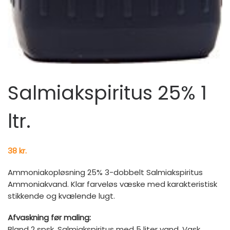
Salmiakspiritus 25% 1
ltr.
38
kr.
Ammoniakopløsning 25% 3-dobbelt Salmiakspiritus
Ammoniakvand. Klar farveløs væske med karakteristisk
stikkende og kvælende lugt.
Afvaskning før maling:
Bland 2 spsk. Salmiakspiritus med 5 liter vand. Vask