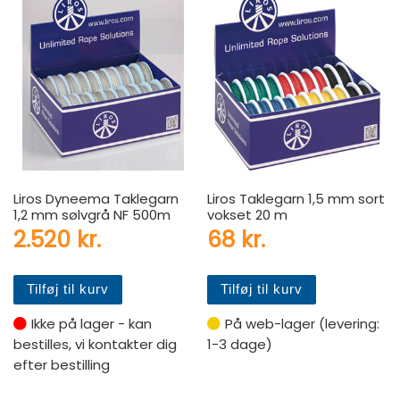
Liros Dyneema Taklegarn
Liros Taklegarn 1,5 mm sort
1,2 mm sølvgrå NF 500m
vokset 20 m
2.520
kr.
68
kr.
Tilføj til kurv
Tilføj til kurv
Ikke på lager - kan
På web-lager (levering:
bestilles, vi kontakter dig
1-3 dage)
efter bestilling