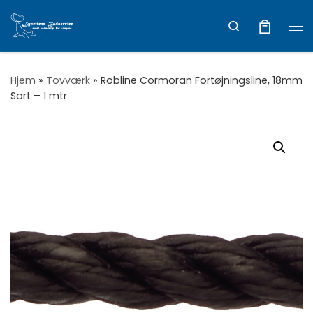
Vis hele indholdet
Search
Me
Hjem
»
Tovværk
»
Robline Cormoran Fortøjningsline, 18mm
Sort – 1 mtr