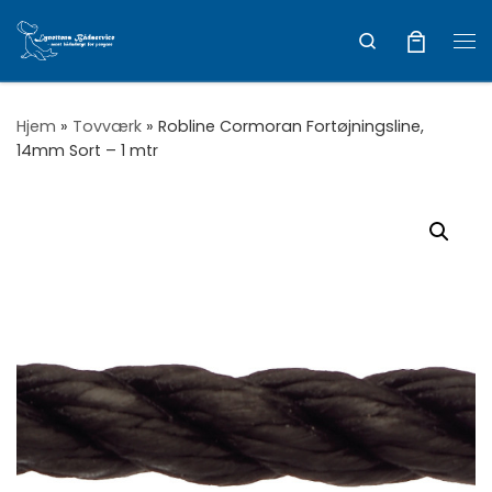
Vis hele indholdet
Search
Me
Hjem
»
Tovværk
»
Robline Cormoran Fortøjningsline,
14mm Sort – 1 mtr