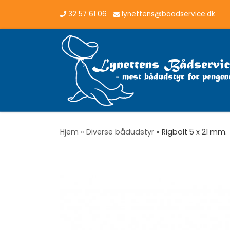
32 57 61 06
lynettens@baadservice.dk
Vis hele indholdet
Hjem
»
Diverse bådudstyr
»
Rigbolt 5 x 21 mm.