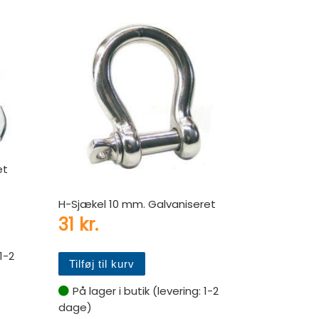
et
H-Sjækel 10 mm. Galvaniseret
31
kr.
 1-2
Tilføj til kurv
På lager i butik (levering: 1-2
dage)