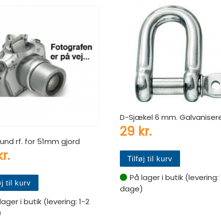
D-Sjækel 6 mm. Galvaniser
29
kr.
rund rf. for 51mm gjord
kr.
Tilføj til kurv
På lager i butik (levering:
øj til kurv
dage)
lager i butik (levering: 1-2
)