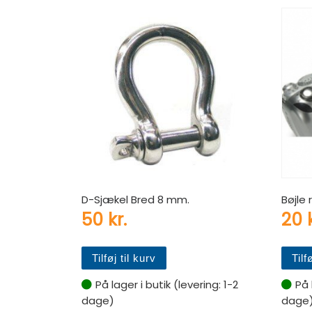
D-Sjækel Bred 8 mm.
Bøjle 
50
kr.
20
Tilføj til kurv
Tilf
På lager i butik (levering: 1-2
På 
dage)
dage