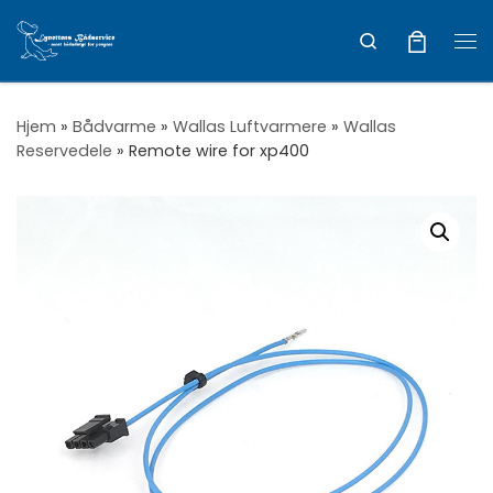
Vis hele indholdet
Search
Me
Hjem
»
Bådvarme
»
Wallas Luftvarmere
»
Wallas
Reservedele
»
Remote wire for xp400