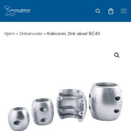
Vis hele indholdet
Search
Me
Hjem
»
Zinkanoder
»
Rakicevic Zink aksel 81/40