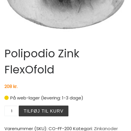
Polipodio Zink
FlexOfold
208
kr.
På web-lager (levering: 1-3 dage)
Polipodio Zink FlexOfold antal
TILFØJ TIL KURV
Varenummer (SKU):
CO-FF-200
Kategori:
Zinkanoder