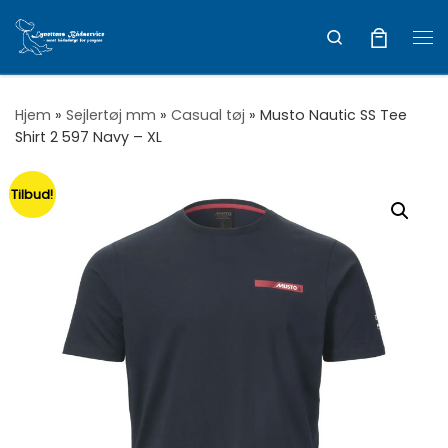
Vis hele indholdet
Search
Me
Hjem
»
Sejlertøj mm
»
Casual tøj
»
Musto Nautic SS Tee
Shirt 2 597 Navy – XL
Tilbud!