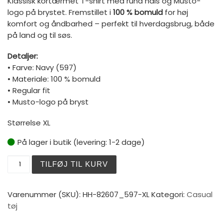
Klassisk kortærmet T-shirt med rund hals og Musto-
logo på brystet. Fremstillet i
100 % bomuld
for høj
komfort og åndbarhed – perfekt til hverdagsbrug, både
på land og til søs.
Detaljer:
• Farve: Navy (597)
• Materiale: 100 % bomuld
• Regular fit
• Musto-logo på bryst
Størrelse XL
På lager i butik (levering: 1-2 dage)
Musto Nautic SS Tee Shirt 2 597 Navy - XL antal
TILFØJ TIL KURV
Varenummer (SKU):
HH-82607_597-XL
Kategori:
Casual
tøj