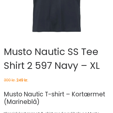
Musto Nautic SS Tee
Shirt 2 597 Navy – XL
Den oprindelige pris var: 300 kr..
Den aktuelle pris er: 249 kr..
300
kr.
249
kr.
Musto Nautic T-shirt – Kortærmet
(Marineblå)