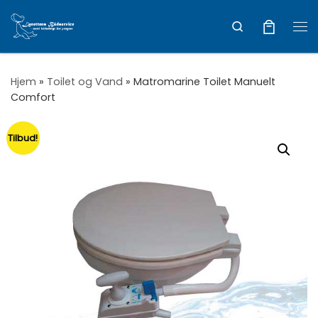
Vis hele indholdet
Search
Me
Hjem
»
Toilet og Vand
»
Matromarine Toilet Manuelt
Comfort
Tilbud!