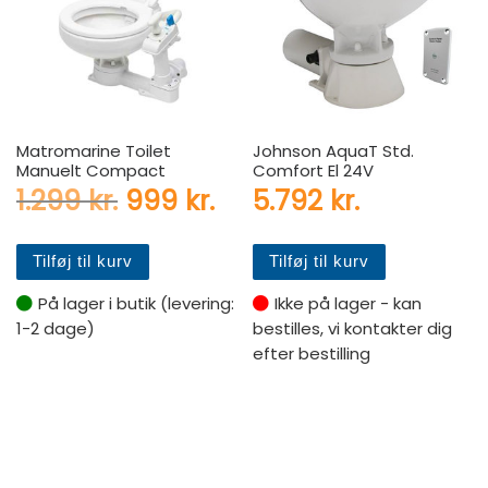
Matromarine Toilet
Johnson AquaT Std.
Manuelt Compact
Comfort El 24V
Den oprindelige pris var: 1.2
Den aktuelle pris er: 
1.299
kr.
999
kr.
5.792
kr.
Tilføj til kurv
Tilføj til kurv
På lager i butik (levering:
Ikke på lager - kan
1-2 dage)
bestilles, vi kontakter dig
efter bestilling