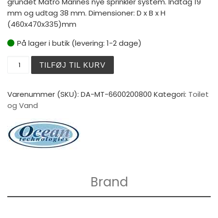
grundet Matro Marines nye sprinkler system. Indtag 19
mm og udtag 38 mm. Dimensioner: D x B x H
(460x470x335)mm
På lager i butik (levering: 1-2 dage)
Matromarine Toilet Manuelt Comfort antal
TILFØJ TIL KURV
Varenummer (SKU):
DA-MT-6600200800
Kategori:
Toilet
og Vand
Brand