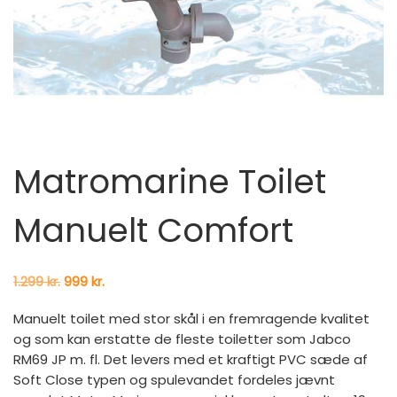
Matromarine Toilet
Manuelt Comfort
Den oprindelige pris var: 1.299 kr..
Den aktuelle pris er: 999 kr..
1.299
kr.
999
kr.
Manuelt toilet med stor skål i en fremragende kvalitet
og som kan erstatte de fleste toiletter som Jabco
RM69 JP m. fl. Det levers med et kraftigt PVC sæde af
Soft Close typen og spulevandet fordeles jævnt