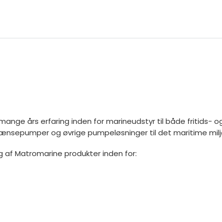
ange års erfaring inden for marineudstyr til både fritids- o
, lænsepumper og øvrige pumpeløsninger til det maritime milj
g af Matromarine produkter inden for: