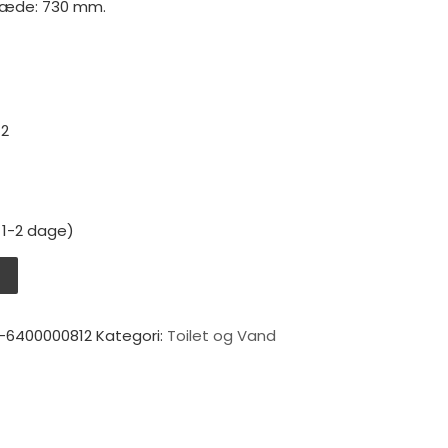
sæde: 730 mm.
12
: 1-2 dage)
isk Comfort EVO 12V antal
V
-6400000812
Kategori:
Toilet og Vand