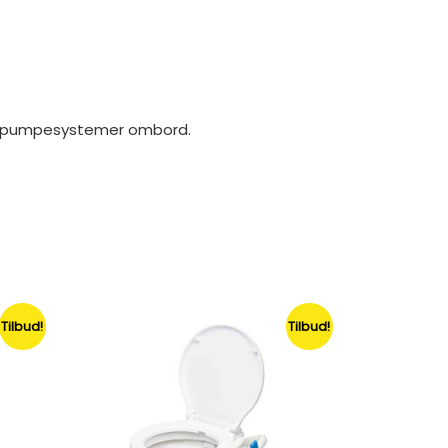
- og pumpesystemer ombord.
Tilbud!
Tilbud!