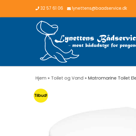
32 57 61 06
lynettens@baadservice.dk
Vis hele indholdet
Hjem
»
Toilet og Vand
»
Matromarine Toilet El
Tilbud!