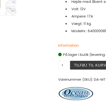
Højde med åbent 
Volt: 12V
Ampere: 17A
Vægt: 11 kg.
Modelnr.: 64000008
Information
På lager i butik (levering
Matromarine Toilet Elektr
TILFØJ TIL KUR
Varenummer (SKU):
DA-MT