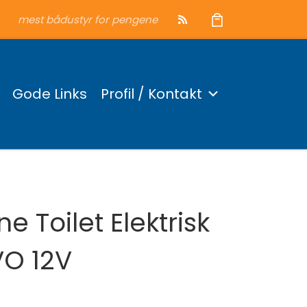
mest bådustyr for pengene
Gode Links
Profil / Kontakt
 Toilet Elektrisk
VO 12V
var: 2.748 kr..
pris er: 1.999 kr..