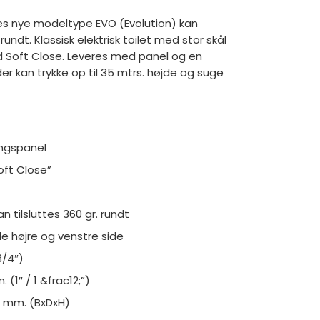
es nye modeltype EVO (Evolution) kan
rundt. Klassisk elektrisk toilet med stor skål
 Soft Close. Leveres med panel og en
r kan trykke op til 35 mtrs. højde og suge
ingspanel
ft Close”
n tilsluttes 360 gr. rundt
åde højre og venstre side
3/4″)
(1″ / 1 &frac12;”)
5 mm. (BxDxH)