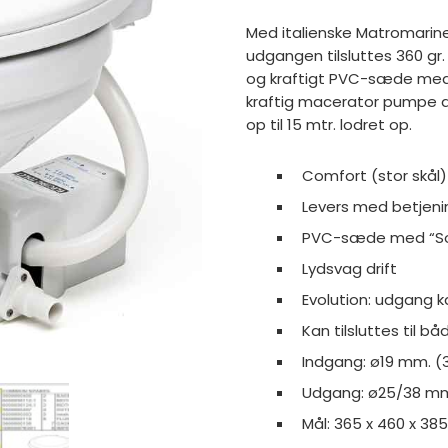
Med italienske Matromarin
udgangen tilsluttes 360 gr. 
og kraftigt PVC-sæde med
kraftig macerator pumpe de
op til 15 mtr. lodret op.
Comfort (stor skål)
Levers med betjen
PVC-sæde med “So
Lydsvag drift
Evolution: udgang ka
Kan tilsluttes til b
Indgang: ø19 mm. (
Udgang: ø25/38 mm. 
Mål: 365 x 460 x 38