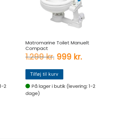
Matromarine Toilet Manuelt
Compact
delige pris var: 3.195 kr..
Den aktuelle pris er: 2.799 kr..
Den oprindelige pris va
Den aktuelle pri
1.299
kr.
999
kr.
Tilføj til kurv
 1-2
På lager i butik (levering: 1-2
dage)