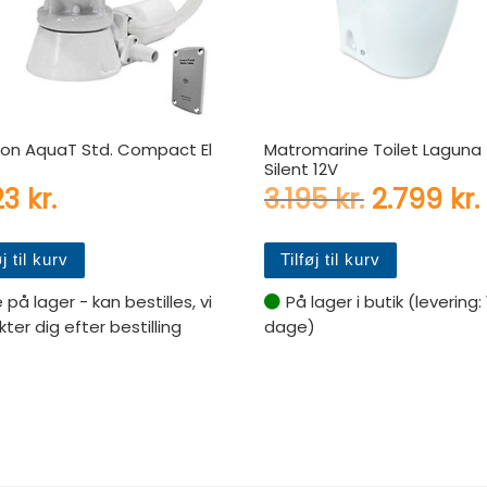
on AquaT Std. Compact El
Matromarine Toilet Laguna
Silent 12V
Den oprin
23
kr.
3.195
kr.
2.799
kr.
øj til kurv
Tilføj til kurv
e på lager - kan bestilles, vi
På lager i butik (levering:
ter dig efter bestilling
dage)