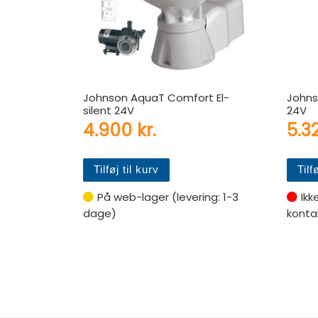
Johnson AquaT Comfort El-
Johns
silent 24V
24V
4.900
kr.
5.3
Tilføj til kurv
Tilf
På web-lager (levering: 1-3
Ikk
dage)
kontak