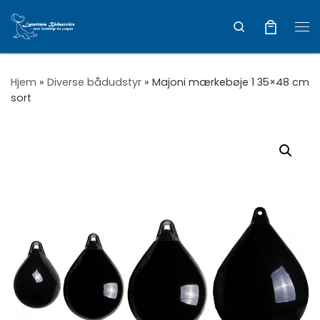
Vis hele indholdet
Search
Me
Hjem
»
Diverse bådudstyr
»
Majoni mærkebøje 1 35×48 cm
sort