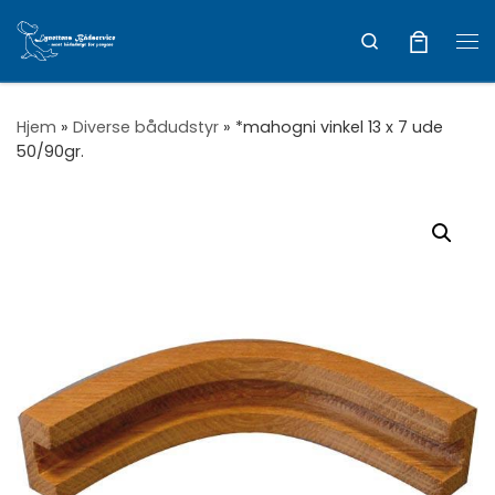
Vis hele indholdet
Search
Me
Hjem
»
Diverse bådudstyr
»
*mahogni vinkel 13 x 7 ude
50/90gr.