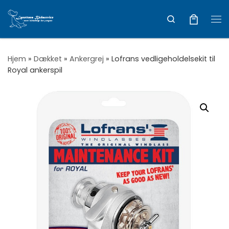
Vis hele indholdet
Search
Me
Hjem
»
Dækket
»
Ankergrej
»
Lofrans vedligeholdelsekit til
Royal ankerspil