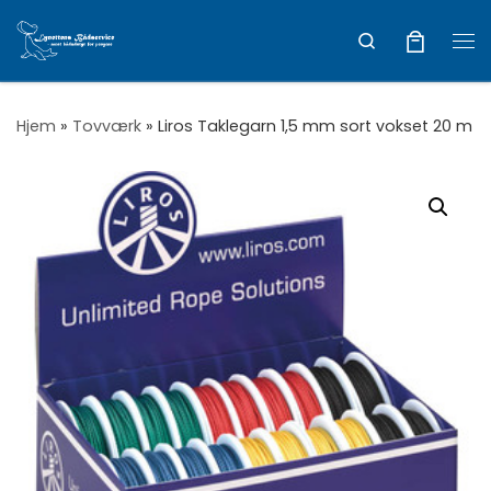
Vis hele indholdet
Search
Me
Hjem
»
Tovværk
»
Liros Taklegarn 1,5 mm sort vokset 20 m