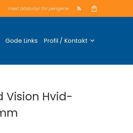
mest bådustyr for pengene
Gode Links
Profil / Kontakt
d Vision Hvid-
2mm