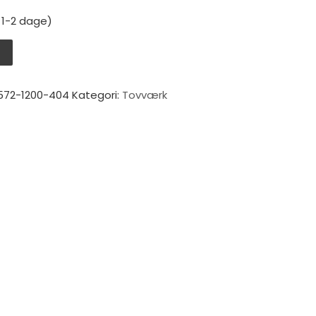
: 1-2 dage)
ølvgrå 12mm antal
V
572-1200-404
Kategori:
Tovværk