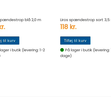
 spændestrop blå 2,0 m
Liros spændestrop sort 3,5
kr.
118
kr.
øj til kurv
Tilføj til kurv
lager i butik (levering: 1-2
På lager i butik (levering:
)
dage)