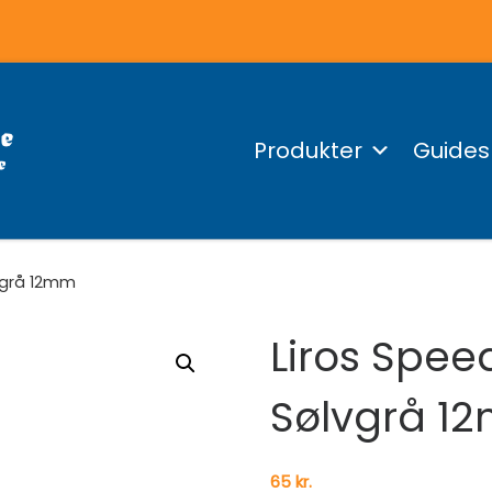
Produkter
Guides
lvgrå 12mm
Liros Spee
Sølvgrå 1
65
kr.