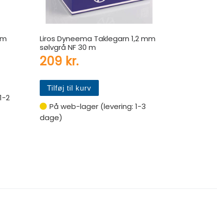
 m
Liros Dyneema Taklegarn 1,2 mm
sølvgrå NF 30 m
209
kr.
Tilføj til kurv
 1-2
På web-lager (levering: 1-3
dage)