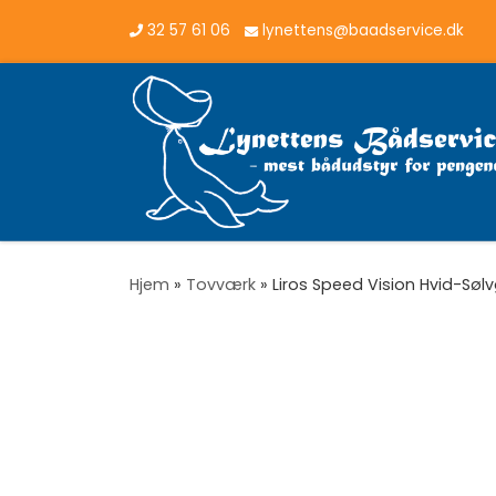
32 57 61 06
lynettens@baadservice.dk
Vis hele indholdet
Hjem
»
Tovværk
»
Liros Speed Vision Hvid-Sø