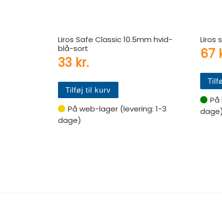
Liros Safe Classic 10.5mm hvid-
Liros
blå-sort
67
33
kr.
Tilf
Tilføj til kurv
På 
På web-lager (levering: 1-3
dage
dage)