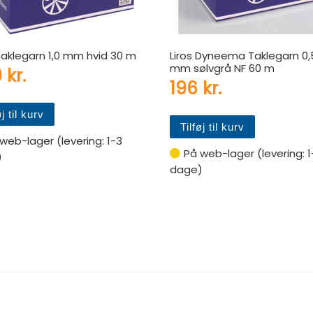
 Taklegarn 1,0 mm hvid 30 m
Liros Dyneema Taklegarn 0,
mm sølvgrå NF 60 m
9
kr.
196
kr.
øj til kurv
Tilføj til kurv
web-lager (levering: 1-3
På web-lager (levering: 1
)
dage)