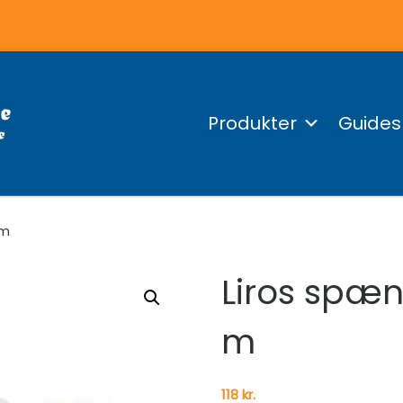
Produkter
Guides
 m
Liros spæn
m
118
kr.