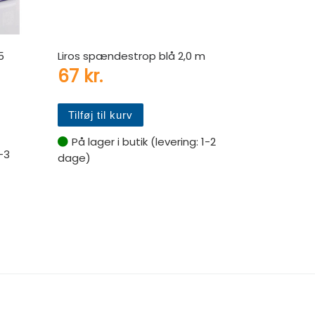
5
Liros spændestrop blå 2,0 m
67
kr.
Tilføj til kurv
På lager i butik (levering: 1-2
-3
dage)