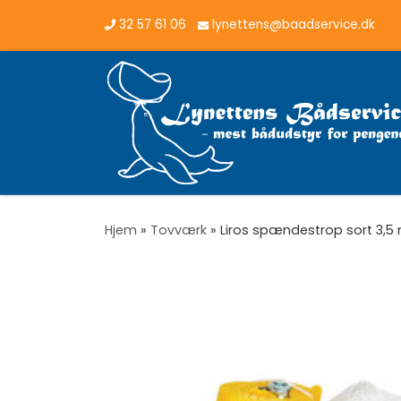
32 57 61 06
lynettens@baadservice.dk
Vis hele indholdet
Hjem
»
Tovværk
»
Liros spændestrop sort 3,5