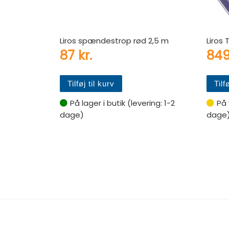
Liros spændestrop rød 2,5 m
Liros
87
kr.
84
Tilføj til kurv
Tilf
På lager i butik (levering: 1-2
På 
dage)
dage