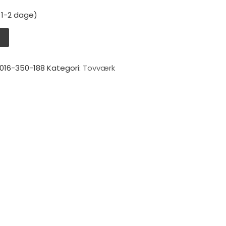
: 1-2 dage)
5 m antal
V
016-350-188
Kategori:
Tovværk