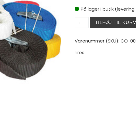
På lager i butik (levering
Liros spændestrop sort 3,
TILFØJ TIL KUR
Varenummer (SKU):
CO-00
Liros