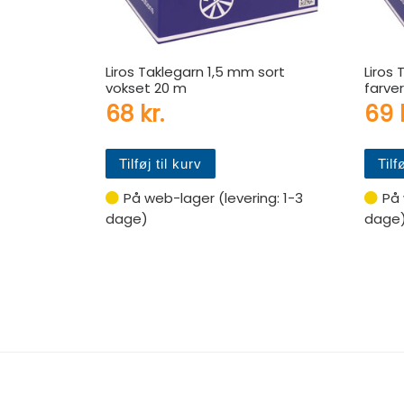
Liros Taklegarn 1,5 mm sort
Liros 
vokset 20 m
farve
68
kr.
69
Tilføj til kurv
Tilf
På web-lager (levering: 1-3
På 
dage)
dage