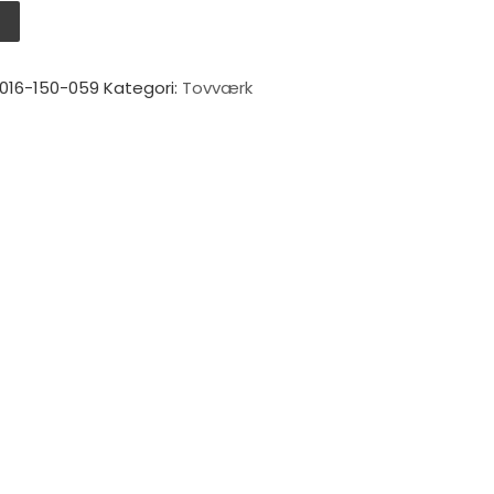
 m antal
V
016-150-059
Kategori:
Tovværk