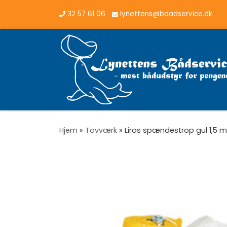
32 57 61 06
lynettens@baadservice.dk
Vis hele indholdet
Hjem
»
Tovværk
»
Liros spændestrop gul 1,5 m