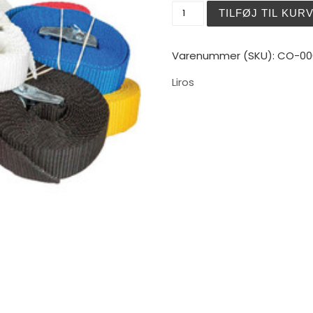
Liros spændestrop gul 1,5
TILFØJ TIL KUR
Varenummer (SKU):
CO-00
Liros