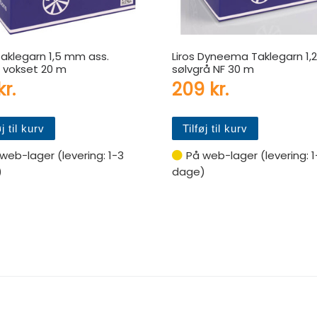
Taklegarn 1,5 mm ass.
Liros Dyneema Taklegarn 1
r vokset 20 m
sølvgrå NF 30 m
kr.
209
kr.
øj til kurv
Tilføj til kurv
web-lager (levering: 1-3
På web-lager (levering: 1
)
dage)