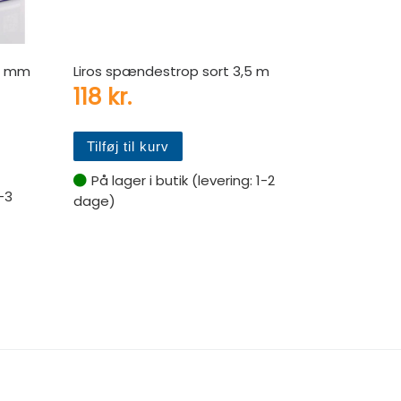
,2 mm
Liros spændestrop sort 3,5 m
118
kr.
Tilføj til kurv
På lager i butik (levering: 1-2
-3
dage)