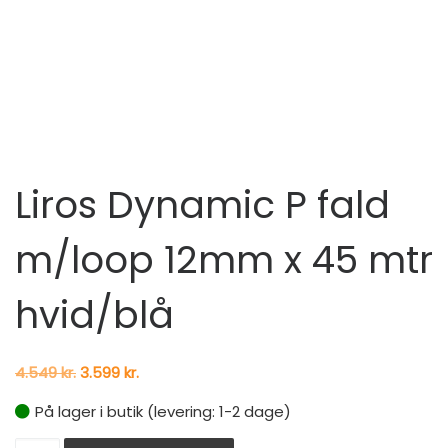
Liros Dynamic P fald
m/loop 12mm x 45 mtr
hvid/blå
Den oprindelige pris var: 4.549 kr..
Den aktuelle pris er: 3.599 kr..
4.549
kr.
3.599
kr.
På lager i butik (levering: 1-2 dage)
Liros Dynamic P fald m/loop 12mm x 45 mtr hvid/blå anta