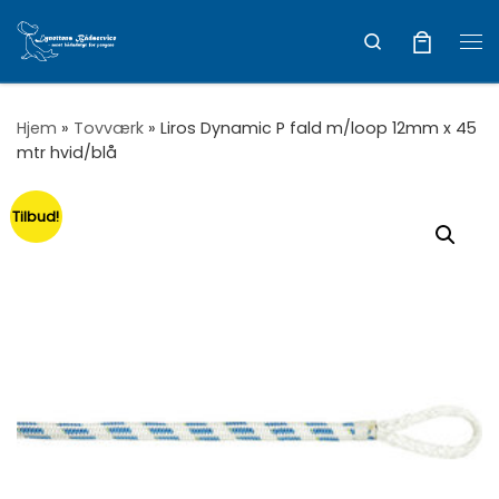
Vis hele indholdet
Search
Me
Hjem
»
Tovværk
»
Liros Dynamic P fald m/loop 12mm x 45
mtr hvid/blå
Tilbud!