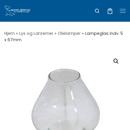
Vis hele indholdet
Search
Me
Hjem
»
Lys og Lanterner
»
Olielamper
»
Lampeglas indv. 5
x 67mm