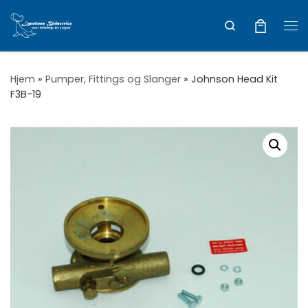
Vis hele indholdet
Search
Me
Hjem
»
Pumper, Fittings og Slanger
»
Johnson Head Kit
F3B-19