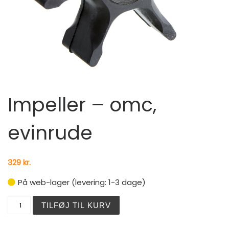
Impeller – omc,
evinrude
329
kr.
På web-lager (levering: 1-3 dage)
Impeller - omc, evinrude antal
TILFØJ TIL KURV