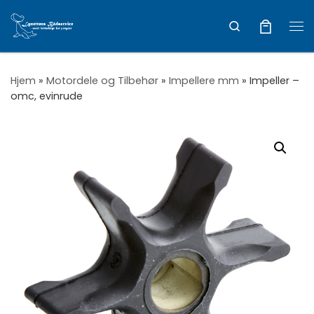
Vis hele indholdet
Search
Me
Hjem
»
Motordele og Tilbehør
»
Impellere mm
»
Impeller –
omc, evinrude