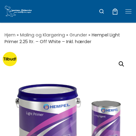
Vis hele indholdet
Search
Me
Hjem
»
Maling og Klargøring
»
Grunder
»
Hempel Light
Primer 2.25 ltr. – Off White – Inkl. hærder
Tilbud!