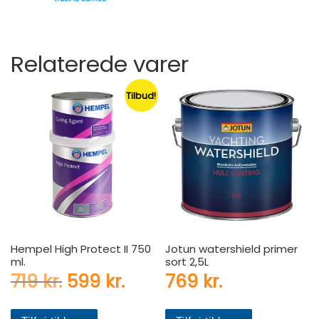
Relaterede varer
Tilbud!
Hempel High Protect II 750
Jotun watershield primer
ml.
sort 2,5L
Den oprindelige pris var: 719 k
Den aktuelle pris er: 59
719
kr.
599
kr.
769
kr.