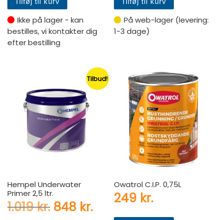
Tilføj til kurv
Tilføj til kurv
Ikke på lager - kan
På web-lager (levering:
bestilles, vi kontakter dig
1-3 dage)
efter bestilling
Tilbud!
Hempel Underwater
Owatrol C.I.P. 0,75L
Primer 2,5 ltr.
249
kr.
Den oprindelige pris var: 1.01
Den aktuelle pris er: 8
1.019
kr.
848
kr.