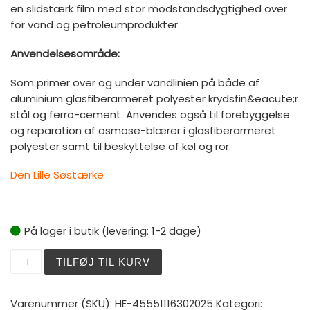
en slidstærk film med stor modstandsdygtighed over
for vand og petroleumprodukter.
Anvendelsesområde:
Som primer over og under vandlinien på både af
aluminium glasfiberarmeret polyester krydsfin&eacute;r
stål og ferro-cement. Anvendes også til forebyggelse
og reparation af osmose-blærer i glasfiberarmeret
polyester samt til beskyttelse af køl og ror.
Den Lille Søstærke
På lager i butik (levering: 1-2 dage)
Hempel Light Primer 2.25 ltr. - Off White - Inkl. hærder an
TILFØJ TIL KURV
Varenummer (SKU):
HE-45551116302025
Kategori: