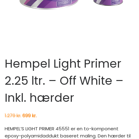
Hempel Light Primer
2.25 ltr. – Off White –
Inkl. hærder
Den oprindelige pris var: 1.279 kr..
Den aktuelle pris er: 699 kr..
1.279
kr.
699
kr.
HEMPEL’S LIGHT PRIMER 45551 er en to-komponent
epoxy-polyamidaddukt baseret maling. Den hærder til