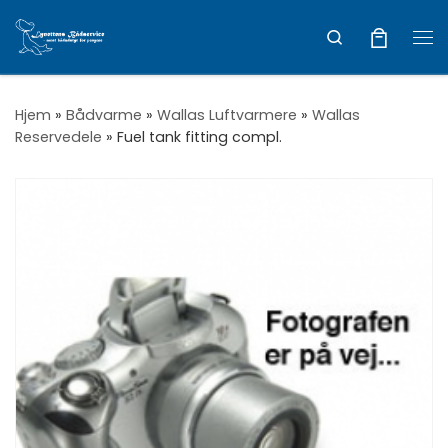
Vis hele indholdet
Search
Me
Hjem
»
Bådvarme
»
Wallas Luftvarmere
»
Wallas
Reservedele
»
Fuel tank fitting compl.