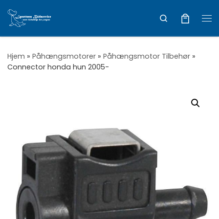
Vis hele indholdet
Search
Me
Hjem
»
Påhængsmotorer
»
Påhængsmotor Tilbehør
»
Connector honda hun 2005-