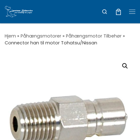
Vis hele indholdet
Search
Me
Hjem
»
Påhængsmotorer
»
Påhængsmotor Tilbehør
»
Connector han til motor Tohatsu/Nissan