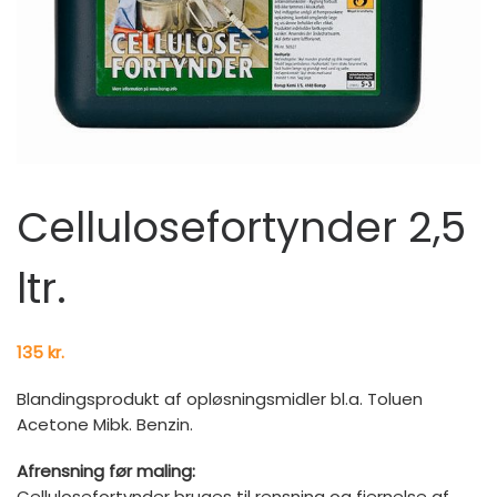
Cellulosefortynder 2,5
ltr.
135
kr.
Blandingsprodukt af opløsningsmidler bl.a. Toluen
Acetone Mibk. Benzin.
Afrensning før maling:
Cellulosefortynder bruges til rensning og fjernelse af