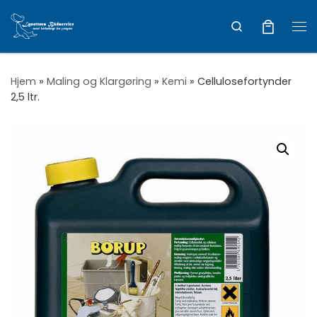
Vis hele indholdet
Search
Me
Hjem
»
Maling og Klargøring
»
Kemi
»
Cellulosefortynder
2,5 ltr.