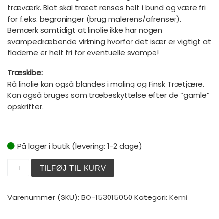
træværk. Blot skal træet renses helt i bund og være fri
for f.eks. begroninger (brug malerens/afrenser).
Bemærk samtidigt at linolie ikke har nogen
svampedræbende virkning hvorfor det især er vigtigt at
fladerne er helt fri for eventuelle svampe!
Træskibe:
Rå linolie kan også blandes i maling og Finsk Trætjære.
Kan også bruges som træbeskyttelse efter de “gamle”
opskrifter.
På lager i butik (levering: 1-2 dage)
Borup Rå Linolie 500 ml. antal
TILFØJ TIL KURV
Varenummer (SKU):
BO-153015050
Kategori:
Kemi