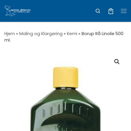
Vis hele indholdet
Search
Me
Hjem
»
Maling og Klargøring
»
Kemi
»
Borup Rå Linolie 500
ml.