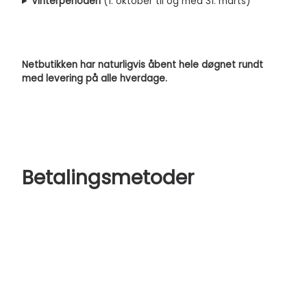
Vinterperioden
(1. oktober til og med 31. marts)
Netbutikken har naturligvis åbent hele døgnet rundt
med levering på alle hverdage.
Betalingsmetoder