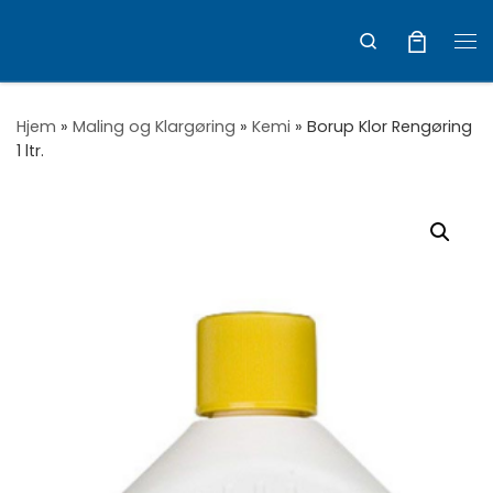
Vis hele indholdet
Search
Me
Hjem
»
Maling og Klargøring
»
Kemi
»
Borup Klor Rengøring
1 ltr.