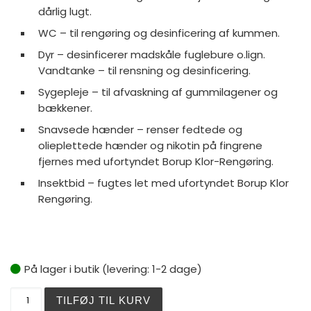
dårlig lugt.
WC – til rengøring og desinficering af kummen.
Dyr – desinficerer madskåle fuglebure o.lign.
Vandtanke – til rensning og desinficering.
Sygepleje – til afvaskning af gummilagener og
bækkener.
Snavsede hænder – renser fedtede og
olieplettede hænder og nikotin på fingrene
fjernes med ufortyndet Borup Klor-Rengøring.
Insektbid – fugtes let med ufortyndet Borup Klor
Rengøring.
På lager i butik (levering: 1-2 dage)
Borup Klor Rengøring 1 ltr. antal
TILFØJ TIL KURV