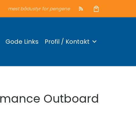
mest bådustyr for pengene
Gode Links
Profil / Kontakt
ormance Outboard