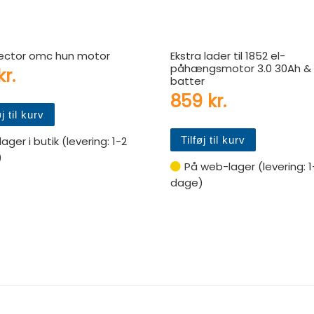
ctor omc hun motor
Ekstra lader til 1852 el-
påhængsmotor 3.0 30Ah &
kr.
batter
859
kr.
øj til kurv
Tilføj til kurv
lager i butik (levering: 1-2
)
På web-lager (levering: 1
dage)