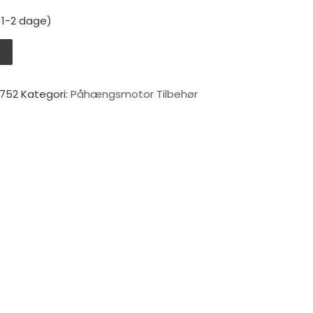
: 1-2 dage)
d Cover 2 antal
V
752
Kategori:
Påhængsmotor Tilbehør