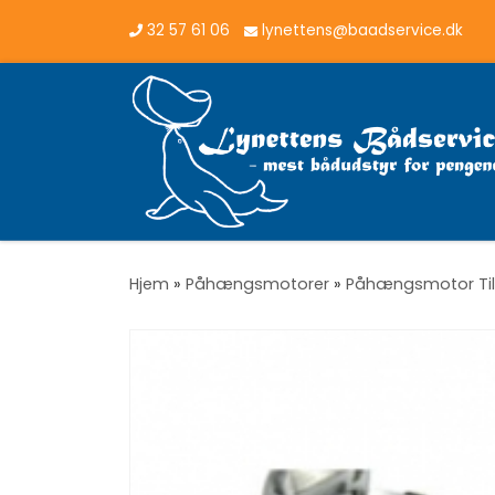
32 57 61 06
lynettens@baadservice.dk
Vis hele indholdet
Hjem
»
Påhængsmotorer
»
Påhængsmotor Ti