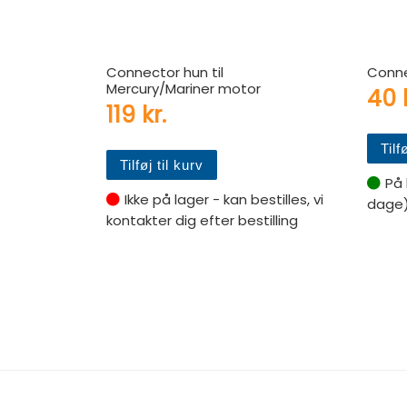
Connector hun til
Conne
Mercury/Mariner motor
40
119
kr.
Tilf
Tilføj til kurv
På 
Ikke på lager - kan bestilles, vi
dage
kontakter dig efter bestilling