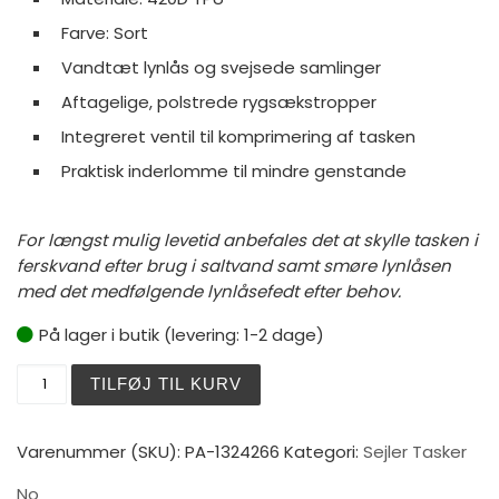
Farve: Sort
Vandtæt lynlås og svejsede samlinger
Aftagelige, polstrede rygsækstropper
Integreret ventil til komprimering af tasken
Praktisk inderlomme til mindre genstande
For længst mulig levetid anbefales det at skylle tasken i
ferskvand efter brug i saltvand samt smøre lynlåsen
med det medfølgende lynlåsefedt efter behov.
På lager i butik (levering: 1-2 dage)
AQ Duffelbag 50L, 100% vandtæt med rygsæksstropper a
TILFØJ TIL KURV
Varenummer (SKU):
PA-1324266
Kategori:
Sejler Tasker
No