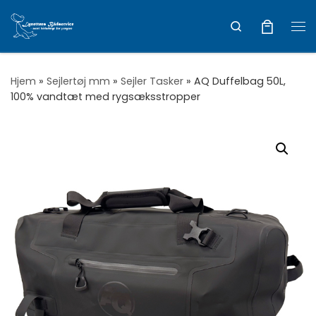
Vis hele indholdet
Search
Me
Hjem
»
Sejlertøj mm
»
Sejler Tasker
»
AQ Duffelbag 50L,
100% vandtæt med rygsæksstropper