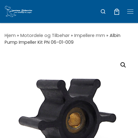
Vis hele indholdet
Search
Me
Hjem
»
Motordele og Tilbehør
»
Impellere mm
»
Albin
Pump Impeller Kit PN 06-01-009