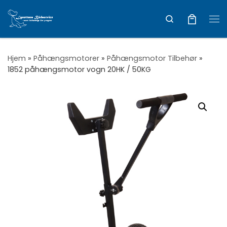
Vis hele indholdet
Search
Me
Hjem
»
Påhængsmotorer
»
Påhængsmotor Tilbehør
»
1852 påhængsmotor vogn 20HK / 50KG