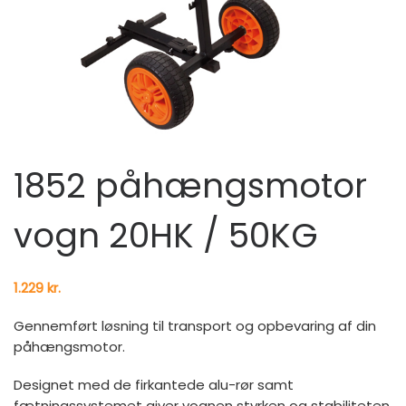
1852 påhængsmotor
vogn 20HK / 50KG
1.229
kr.
Gennemført løsning til transport og opbevaring af din
påhængsmotor.
Designet med de firkantede alu-rør samt
fætningssystemet giver vognen styrken og stabiliteten.