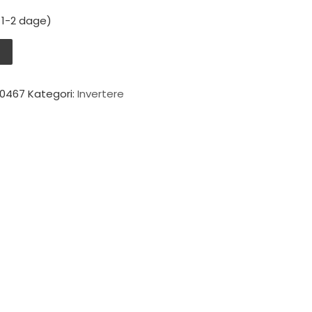
: 1-2 dage)
en sinus kurv antal
V
50467
Kategori:
Invertere