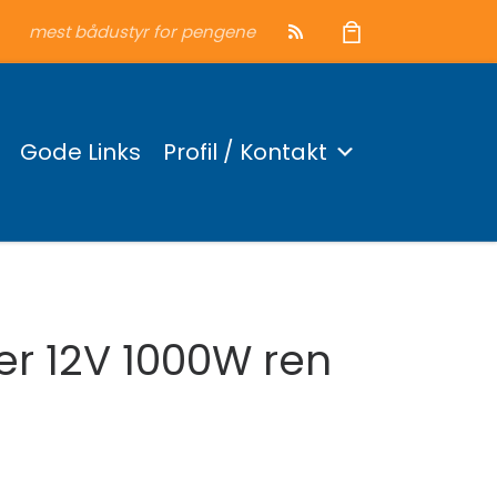
mest bådustyr for pengene
Gode Links
Profil / Kontakt
ter 12V 1000W ren
var: 2.299 kr..
pris er: 1.599 kr..