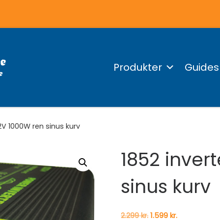
Produkter
Guides
12V 1000W ren sinus kurv
1852 inver
sinus kurv
Den oprindelige pris 
Den aktuelle 
2.299
kr.
1.599
kr.