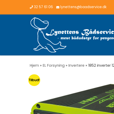
32 57 61 06
lynettens@baadservice.dk
Vis hele indholdet
Hjem
»
EL Forsyning
»
Invertere
»
1852 inverter 
Tilbud!