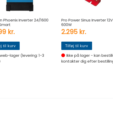
on Phoenix Inverter 24/1600
Pro Power Sinus Inverter 12V
Smart
600W
499
kr.
2.295
kr.
øj til kurv
Tilføj til kurv
web-lager (levering: 1-3
Ikke på lager - kan bestill
)
kontakter dig efter bestillin