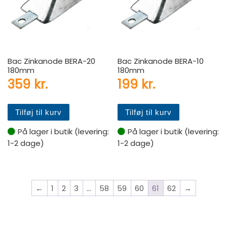
Bac Zinkanode BERA-20
Bac Zinkanode BERA-10
180mm
180mm
359
kr.
199
kr.
Tilføj til kurv
Tilføj til kurv
På lager i butik (levering:
På lager i butik (levering:
1-2 dage)
1-2 dage)
←
1
2
3
…
58
59
60
61
62
→