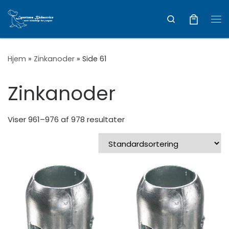
Vis hele indholdet
Search
Me
Hjem
»
Zinkanoder
»
Side 61
Zinkanoder
Viser 961–976 af 978 resultater