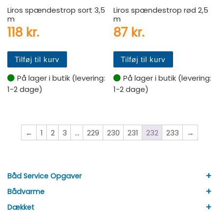
Liros spændestrop sort 3,5
Liros spændestrop rød 2,5
m
m
118
kr.
87
kr.
Tilføj til kurv
Tilføj til kurv
På lager i butik (levering:
På lager i butik (levering:
1-2 dage)
1-2 dage)
←
1
2
3
…
229
230
231
232
233
→
+
Båd Service Opgaver
+
Bådvarme
+
Dækket