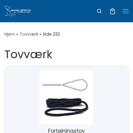
Vis hele indholdet
Search
Me
Hjem
»
Tovværk
»
Side 232
Tovværk
Fortøjningstov