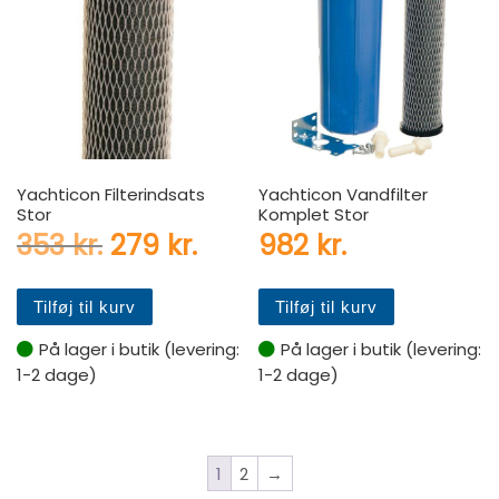
Yachticon Filterindsats
Yachticon Vandfilter
Stor
Komplet Stor
Den oprindelige pris var: 353 
Den aktuelle pris er: 27
353
kr.
279
kr.
982
kr.
Tilføj til kurv
Tilføj til kurv
På lager i butik (levering:
På lager i butik (levering:
1-2 dage)
1-2 dage)
1
2
→