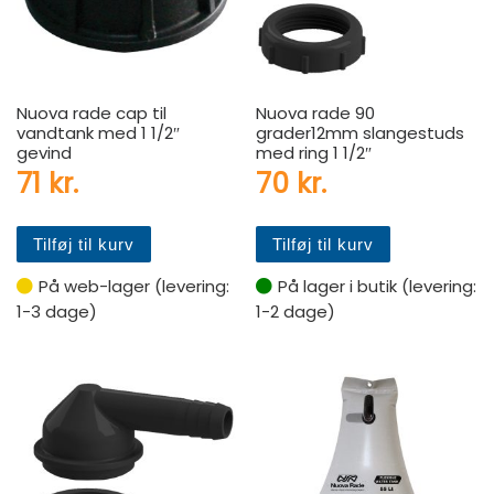
Nuova rade cap til
Nuova rade 90
vandtank med 1 1/2″
grader12mm slangestuds
gevind
med ring 1 1/2″
71
kr.
70
kr.
Tilføj til kurv
Tilføj til kurv
På web-lager (levering:
På lager i butik (levering:
1-3 dage)
1-2 dage)