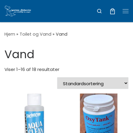
Vis hele indholdet
Search
Me
Hjem
»
Toilet og Vand
»
Vand
Vand
Viser 1–16 af 18 resultater