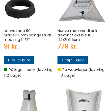
Nuova rade 90
Nuova rade vandtank
grader38mm slangestuds
trekant fleksible 100l
med ring 1 1/2″
114x21x116cm
91
kr.
779
kr.
Tilføj til kurv
Tilføj til kurv
På lager i butik (levering:
På web-lager (levering:
1-2 dage)
1-3 dage)