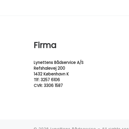
Firma
Lynettens Bådservice A/S
Refshalevej 200
1432 København K
Tlf: 3257 6106
CVR: 3306 1587
© 2026
Lynettens Bådservice
–
All rights r