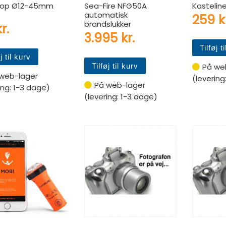
rop Ø12-45mm
Sea-Fire NFG50A
Kasteli
automatisk
259
k
brandslukker
r.
3.995
kr.
Tilføj t
j til kurv
Tilføj til kurv
På we
web-lager
(levering
På web-lager
ing: 1-3 dage)
(levering: 1-3 dage)