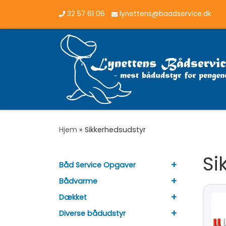
32 57 61 06
lynettens@baadservice.dk
Vis hele indholdet
Hjem
»
Sikkerhedsudstyr
Si
+
Båd Service Opgaver
+
Bådvarme
+
Dækket
+
Diverse bådudstyr