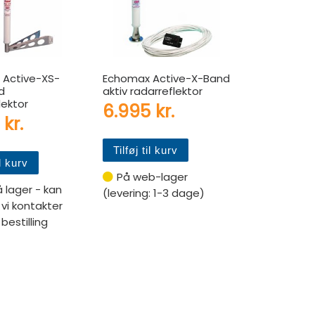
 Active-XS-
Echomax Active-X-Band
d
aktiv radarreflektor
lektor
6.995
kr.
5
kr.
Tilføj til kurv
il kurv
På web-lager
å lager - kan
(levering: 1-3 dage)
, vi kontakter
bestilling