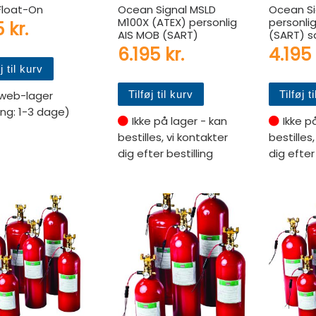
Float-On
Ocean Signal MSLD
Ocean Si
M100X (ATEX) personlig
personli
95
kr.
AIS MOB (SART)
(SART) 
6.195
kr.
4.195
j til kurv
Tilføj til kurv
Tilføj t
web-lager
ing: 1-3 dage)
Ikke på lager - kan
Ikke p
bestilles, vi kontakter
bestilles
dig efter bestilling
dig efter 