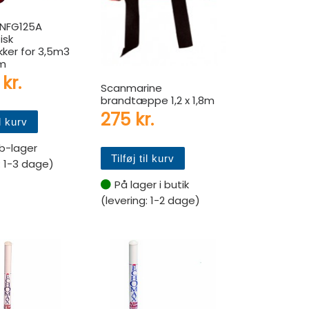
 NFG125A
isk
kker for 3,5m3
m
5
kr.
Scanmarine
brandtæppe 1,2 x 1,8m
275
kr.
il kurv
b-lager
Tilføj til kurv
: 1-3 dage)
På lager i butik
(levering: 1-2 dage)