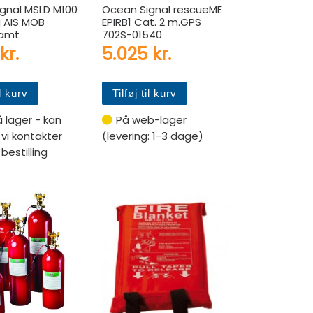
gnal MSLD M100
Ocean Signal rescueME
g AIS MOB
EPIRB1 Cat. 2 m.GPS
samt
702S-01540
kr.
5.025
kr.
il kurv
Tilføj til kurv
å lager - kan
På web-lager
, vi kontakter
(levering: 1-3 dage)
bestilling