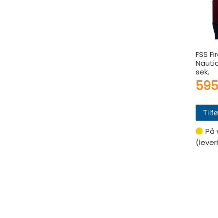
FSS Fi
Nautic
sek.
59
Tilfø
På 
(lever