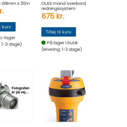
ne Ø8mm x 30m
OLAS mand overbord
redningssystem
r.
675
kr.
il kurv
Tilføj til kurv
b-lager
På lager i butik
: 1-3 dage)
(levering: 1-2 dage)