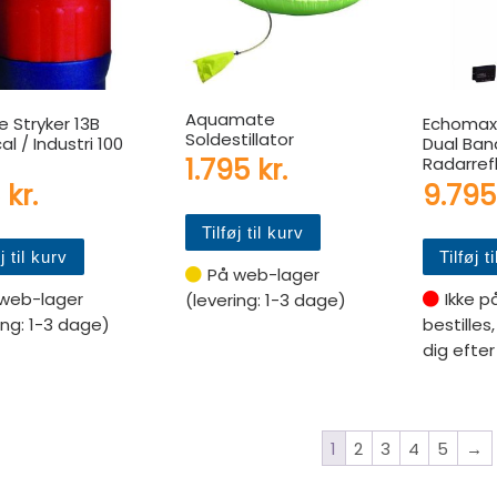
Aquamate
re Stryker 13B
Echomax
Soldestillator
al / Industri 100
Dual Ban
1.795
kr.
Radarref
5
kr.
9.79
Tilføj til kurv
j til kurv
Tilføj t
På web-lager
web-lager
Ikke p
(levering: 1-3 dage)
ing: 1-3 dage)
bestilles
dig efter 
1
2
3
4
5
→