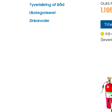
OLAS 
Tyverisikring af Båd
1.1
Ukategoriseret
Zinkanoder
Tilfø
På 
(lever