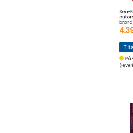
Sea-F
autom
brand
4.3
Tilfø
På 
(lever