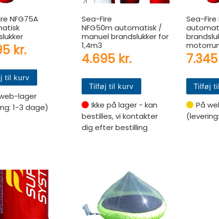
ire NFG75A
Sea-Fire
Sea-Fire
atisk
NFG50m automatisk /
automat
slukker
manuel brandslukker for
brandslu
1,4m3
motorru
95
kr.
4.695
kr.
7.34
j til kurv
Tilføj til kurv
Tilføj t
web-lager
Ikke på lager - kan
På we
ing: 1-3 dage)
bestilles, vi kontakter
(levering
dig efter bestilling