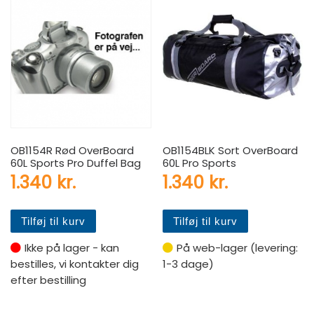
OB1154R Rød OverBoard
OB1154BLK Sort OverBoard
60L Sports Pro Duffel Bag
60L Pro Sports
1.340
kr.
1.340
kr.
Tilføj til kurv
Tilføj til kurv
Ikke på lager - kan
På web-lager (levering:
bestilles, vi kontakter dig
1-3 dage)
efter bestilling