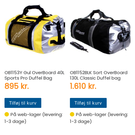
OB1153Y Gul OverBoard 40L
OB1152BLK Sort OverBoard
Sports Pro Duffel Bag
130L Classic Duffel bag
895
kr.
1.610
kr.
Tilføj til kurv
Tilføj til kurv
På web-lager (levering:
På web-lager (levering:
1-3 dage)
1-3 dage)