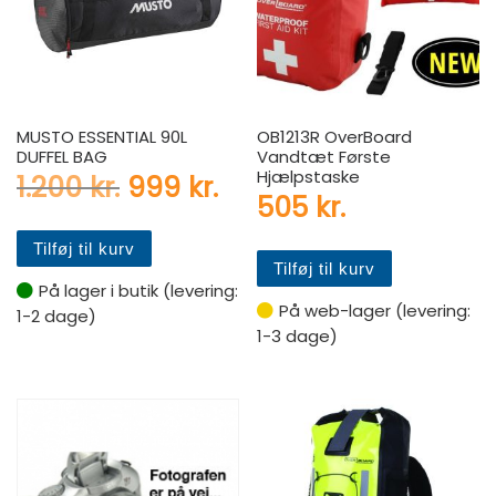
MUSTO ESSENTIAL 90L
OB1213R OverBoard
DUFFEL BAG
Vandtæt Første
Hjælpstaske
Den oprindelige pris var: 1.2
Den aktuelle pris er: 
1.200
kr.
999
kr.
505
kr.
Tilføj til kurv
Tilføj til kurv
På lager i butik (levering:
På web-lager (levering:
1-2 dage)
1-3 dage)