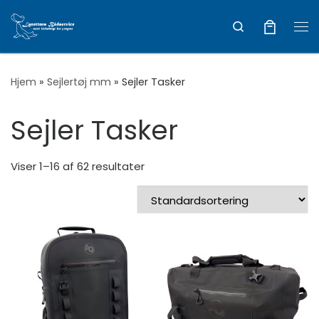
Vis hele indholdet
Search
Me
Hjem
»
Sejlertøj mm
»
Sejler Tasker
Sejler Tasker
Viser 1–16 af 62 resultater