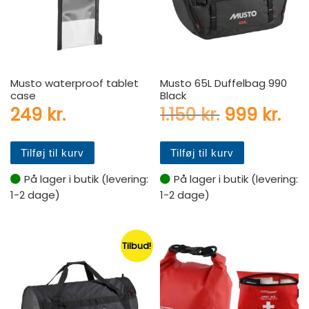
Musto waterproof tablet
Musto 65L Duffelbag 990
case
Black
Den oprinde
Den
249
kr.
1.150
kr.
999
kr.
Tilføj til kurv
Tilføj til kurv
På lager i butik (levering:
På lager i butik (levering:
1-2 dage)
1-2 dage)
Tilbud!