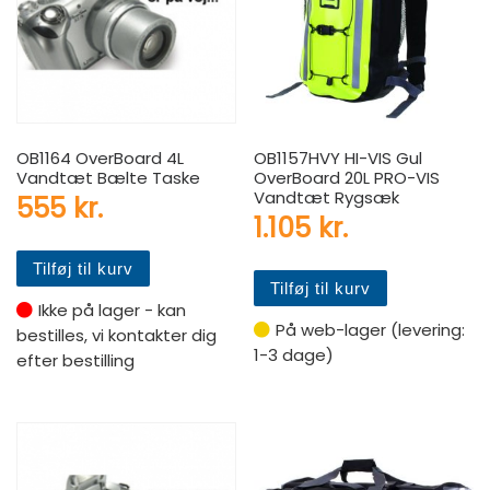
OB1164 OverBoard 4L
OB1157HVY HI-VIS Gul
Vandtæt Bælte Taske
OverBoard 20L PRO-VIS
Vandtæt Rygsæk
555
kr.
1.105
kr.
Tilføj til kurv
Tilføj til kurv
Ikke på lager - kan
På web-lager (levering:
bestilles, vi kontakter dig
1-3 dage)
efter bestilling